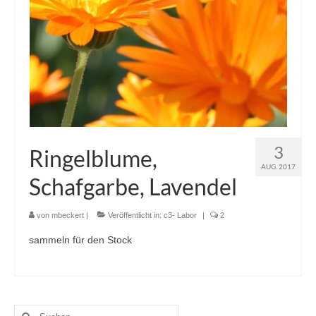
3
Ringelblume,
AUG. 2017
Schafgarbe, Lavendel
von
mbeckert
|
Veröffentlicht in:
c3- Labor
|
2
sammeln für den Stock
Suche