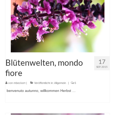
Blütenwelten, mondo
17
SEP. 2015
fiore
von
mbeckert
|
Veröffentlicht in:
Allgemein
|
6
benvenuto autunno, willkommen Herbst …