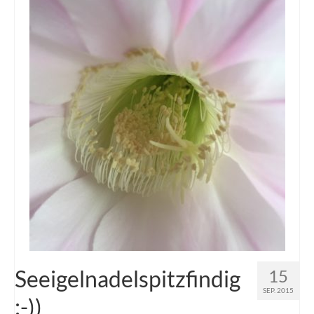
Seeigelnadelspitzfindig
15
SEP. 2015
:-))