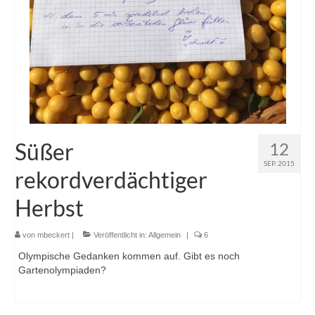
Süßer
12
SEP. 2015
rekordverdächtiger
Herbst
von
mbeckert
|
Veröffentlicht in:
Allgemein
|
6
Olympische Gedanken kommen auf. Gibt es noch
Gartenolympiaden?