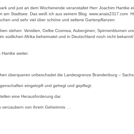
rmark und just an dem Wochenende veranstaltet Herr Joachim Hantke e
n am Stadtsee. Das weiß ich aus seinem Blog www.anais2317.com Hi
 Lychen und sehr viel über schöne und seltene Gartenpflanzen.
 oben stehen: Venidien, Gelbe Cosmea, Auberginen, Spinnenblumen un
im südlichen Afrika beheimatet und in Deutschland noch nicht bekannt/
 Hantke weiter.
zchen überqueren unbeschadet die Landesgrenze Brandenburg – Sachs
nschaften eingetopft und gehegt und gepflegt.
tellen eine Herausforderung dar.
ch verzaubern von ihrem Geheimnis …