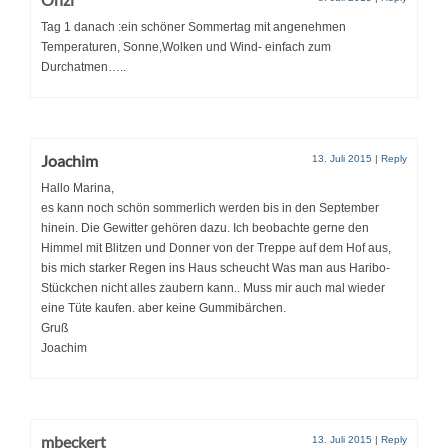
Tag 1 danach :ein schöner Sommertag mit angenehmen
Temperaturen, Sonne,Wolken und Wind- einfach zum
Durchatmen…..
Joachim
13. Juli 2015
|
Reply
Hallo Marina,
es kann noch schön sommerlich werden bis in den September
hinein. Die Gewitter gehören dazu. Ich beobachte gerne den
Himmel mit Blitzen und Donner von der Treppe auf dem Hof aus,
bis mich starker Regen ins Haus scheucht Was man aus Haribo-
Stückchen nicht alles zaubern kann.. Muss mir auch mal wieder
eine Tüte kaufen. aber keine Gummibärchen.
Gruß
Joachim
mbeckert
13. Juli 2015
|
Reply