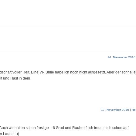
14. November 2016
dschaft voller Reif. Eine VR Brille habe ich noch nicht aufgesetzt. Aber der schnelle
it und Hast in dem
17. November 2016
|
Re
ch wir hatten schon frostige – 6 Grad und Rauhreif. Ich freue mich schon auf
r Laune :-))