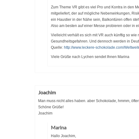
Zum Theme VR gibt es viel Pro und Kontra in den Me
mitgeliefert, der auf mögliche Nebenwirkungen, Risi
ein Haustier in der Nähe sein, Balkontüren offen ste
Also am besten auf einer Messe probieren oder in e
Vielleicht verhält es sich mit VR auch künftig so wie
Gesundheitsgefahren. Und dennoch werden in Deuts
Quelle:
http://www.leckere-schokolade.com/Weltwei
Viele Grüße nach Lychen sendet Ihnen Marina
Joachim
Man muss nicht alles haben. aber Schokolade, hmmm, öfter
Schöne Grüße!
Joachim
Marina
Hallo Joachim,