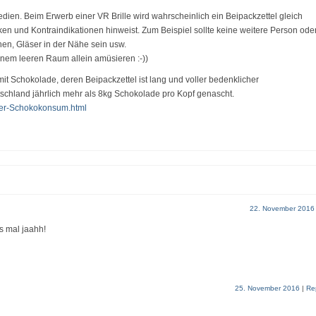
dien. Beim Erwerb einer VR Brille wird wahrscheinlich ein Beipackzettel gleich
ken und Kontraindikationen hinweist. Zum Beispiel sollte keine weitere Person ode
hen, Gläser in der Nähe sein usw.
inem leeren Raum allein amüsieren :-))
 mit Schokolade, deren Beipackzettel ist lang und voller bedenklicher
chland jährlich mehr als 8kg Schokolade pro Kopf genascht.
ter-Schokokonsum.html
22. November 2016
s mal jaahh!
25. November 2016
|
Re