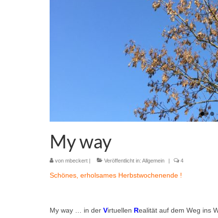
My way
von
mbeckert
|
Veröffentlicht in:
Allgemein
|
4
Schönes, erholsames Herbstwochenende !
My way … in der
V
irtuellen
R
ealität auf dem Weg ins