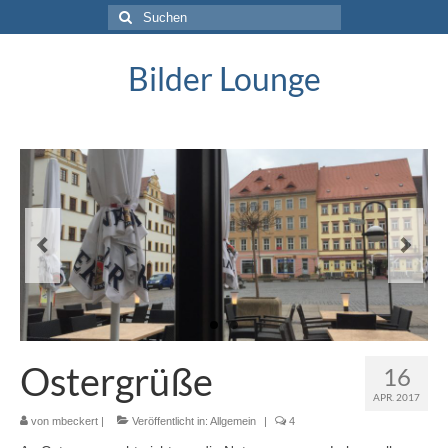
Suche
nach:
Bilder Lounge
Ostergrüße
16
APR. 2017
von
mbeckert
|
Veröffentlicht in:
Allgemein
|
4