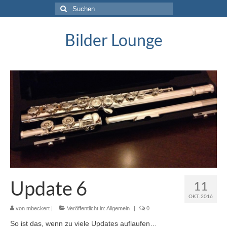
Suche
nach:
Bilder Lounge
Update 6
11
OKT. 2016
von
mbeckert
|
Veröffentlicht in:
Allgemein
|
0
So ist das, wenn zu viele Updates auflaufen…