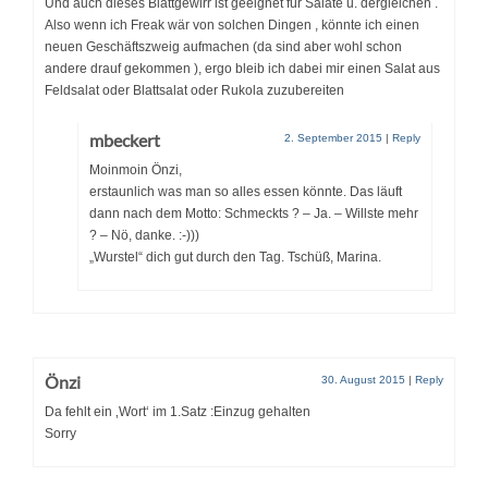
Und auch dieses Blattgewirr ist geeignet für Salate u. dergleichen .
Also wenn ich Freak wär von solchen Dingen , könnte ich einen
neuen Geschäftszweig aufmachen (da sind aber wohl schon
andere drauf gekommen ), ergo bleib ich dabei mir einen Salat aus
Feldsalat oder Blattsalat oder Rukola zuzubereiten
mbeckert
2. September 2015
|
Reply
Moinmoin Önzi,
erstaunlich was man so alles essen könnte. Das läuft
dann nach dem Motto: Schmeckts ? – Ja. – Willste mehr
? – Nö, danke. :-)))
„Wurstel“ dich gut durch den Tag. Tschüß, Marina.
Önzi
30. August 2015
|
Reply
Da fehlt ein ‚Wort‘ im 1.Satz :Einzug gehalten
Sorry