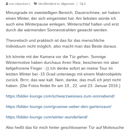
von
mbeckert
|
Veröffentlicht in:
Allgemein
|
0
Minusgrade im zweistelligen Bereich, Dauerschnee, wir haben
einen Winter, der sich eingenistet hat. Am liebsten würde ich
auch eine Winterpause einlegen, Winterschlaf halten und erst
durch die wärmenden Sonnenstrahlen geweckt werden.
Theoretisch und praktisch ist das für das menschliche
Individuum nicht möglich, also macht man das Beste daraus.
Ich könnte mit der Kamera vor die Tür gehen. Sonnige
Wintermotive haben durchaus ihren Reiz, bescheren mir aber
tiefgefrorene Finger :-)) Ich denke sofort an meine Tour im
letzten Winter bei -15 Grad unterwegs mit einem Makroobjektiv
zurück. Brrrr, das war kalt. Nein, danke, das muß ich jetzt nicht
haben. (Die Fotos findet Ihr am 19., 22. und 23. Januar 2016.)
https://bilder-lounge.com/schwarzweisses-zum-sonnabend/
https://bilder-lounge.com/gruesse-ueber-den-gartenzaun/
https://bilder-lounge.com/winter-wunderland/
Also heißt das für mich hinter geschlossener Tür auf Motivsuche