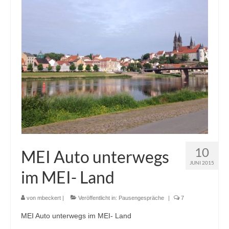
10
MEI Auto unterwegs
JUNI 2015
im MEI- Land
von
mbeckert
|
Veröffentlicht in:
Pausengespräche
|
7
MEI Auto unterwegs im MEI- Land