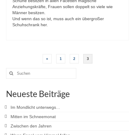
Schuhe besitzen in allen Facetten magische
Anziehungskräfte, Frauen sollen doppelt so viele wie
Männer besitzen.
Und wenn das so ist, muss auch ein übergroßer
Schuhschrank her.
Seitennummerierung
«
1
2
3
der
Suche
nach:
Beiträge
Neueste Beiträge
Im Mondlicht unterwegs…
Mitten im Schneemonat
Zwischen den Jahren